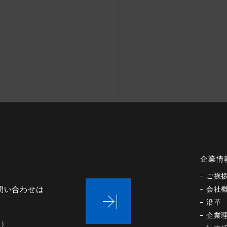
企業情
ご挨
問い合わせは
会社
沿革
企業
く）