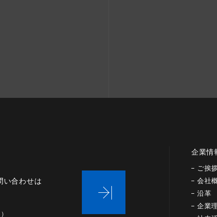
企業情
ご挨
問い合わせは
会社
沿革
企業
く）