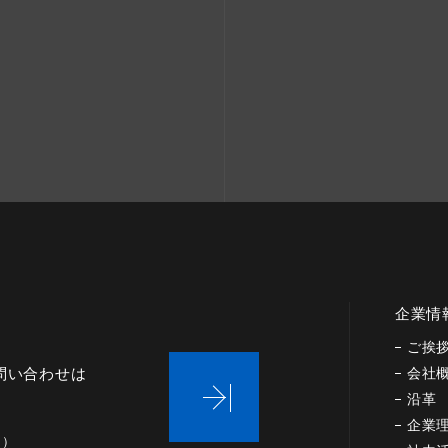
企業情
ご挨
問い合わせは
会社
沿革
企業
く）