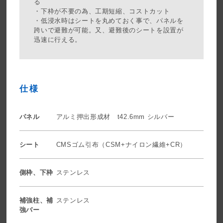
る
・下枠が不要の為、工期短縮、コストカット
・低浸水時はシートを丸めておく事で、パネルを
跨いで避難が可能。又、避難後のシートを設置が
迅速に行える。
仕様
パネル
アルミ押出形成材 t42.6mm シルバー
シート
CMSゴム引布（CSM+ナイロン繊維+CR）
側枠、下枠
ステンレス
補強柱、補
ステンレス
強バー