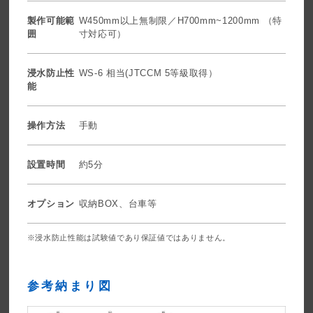
製作可能範
W450mm以上無制限／H700mm~1200mm （特
囲
寸対応可）
浸水防止性
WS-6 相当(JTCCM 5等級取得）
能
操作方法
手動
設置時間
約5分
オプション
収納BOX、台車等
※浸水防止性能は試験値であり保証値ではありません。
参考納まり図